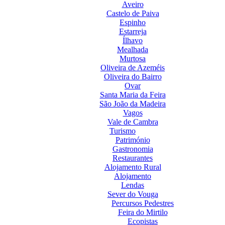
Aveiro
Castelo de Paiva
Espinho
Estarreja
Ílhavo
Mealhada
Murtosa
Oliveira de Azeméis
Oliveira do Bairro
Ovar
Santa Maria da Feira
São João da Madeira
Vagos
Vale de Cambra
Turismo
Património
Gastronomia
Restaurantes
Alojamento Rural
Alojamento
Lendas
Sever do Vouga
Percursos Pedestres
Feira do Mirtilo
Ecopistas