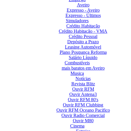
Aveiro
Expresso - Aveiro
Expresso - Últimos
Simuladores
Crédito Habitação
Crédito Habitação - VMA
Crédito Pessoal
Depósito a Prazo
Leasing Automóvel
Plano Poupança Reforma
Salário Líquido
Combustíveis
mais baratos em Aveiro
Musica
Notícias
Revista Blitz
Ouvir RFM
Ouvir Antena3
Ouvir RFM 80's
Ouvir RFM Clubbing
Ouvir RFM Oceano Pacifico
Ouvir Radio Comercial
Ouvir M80
Cinema