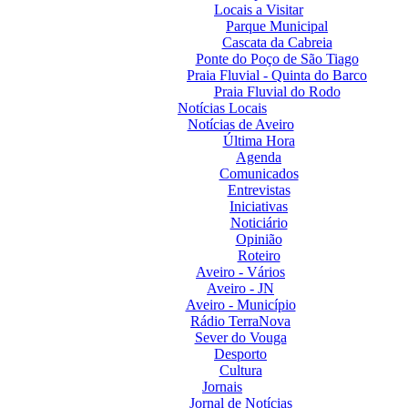
Locais a Visitar
Parque Municipal
Cascata da Cabreia
Ponte do Poço de São Tiago
Praia Fluvial - Quinta do Barco
Praia Fluvial do Rodo
Notícias Locais
Notícias de Aveiro
Última Hora
Agenda
Comunicados
Entrevistas
Iniciativas
Noticiário
Opinião
Roteiro
Aveiro - Vários
Aveiro - JN
Aveiro - Município
Rádio TerraNova
Sever do Vouga
Desporto
Cultura
Jornais
Jornal de Notícias