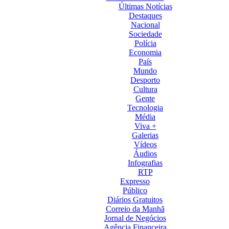
Últimas Notícias
Destaques
Nacional
Sociedade
Polícia
Economia
País
Mundo
Desporto
Cultura
Gente
Tecnologia
Média
Viva +
Galerias
Vídeos
Áudios
Infografias
RTP
Expresso
Público
Diários Gratuitos
Correio da Manhã
Jornal de Negócios
Agência Financeira