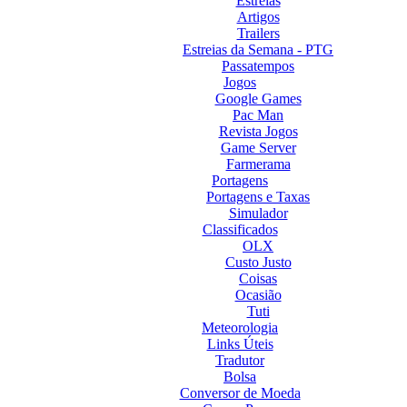
Estreias
Artigos
Trailers
Estreias da Semana - PTG
Passatempos
Jogos
Google Games
Pac Man
Revista Jogos
Game Server
Farmerama
Portagens
Portagens e Taxas
Simulador
Classificados
OLX
Custo Justo
Coisas
Ocasião
Tuti
Meteorologia
Links Úteis
Tradutor
Bolsa
Conversor de Moeda