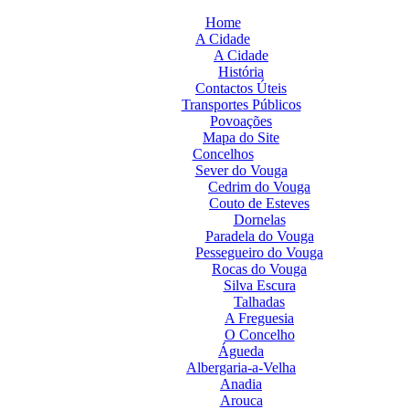
Home
A Cidade
A Cidade
História
Contactos Úteis
Transportes Públicos
Povoações
Mapa do Site
Concelhos
Sever do Vouga
Cedrim do Vouga
Couto de Esteves
Dornelas
Paradela do Vouga
Pessegueiro do Vouga
Rocas do Vouga
Silva Escura
Talhadas
A Freguesia
O Concelho
Águeda
Albergaria-a-Velha
Anadia
Arouca