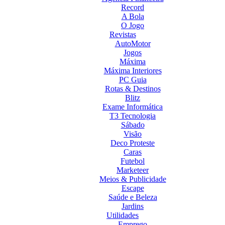
Record
A Bola
O Jogo
Revistas
AutoMotor
Jogos
Máxima
Máxima Interiores
PC Guia
Rotas & Destinos
Blitz
Exame Informática
T3 Tecnologia
Sábado
Visão
Deco Proteste
Caras
Futebol
Marketeer
Meios & Publicidade
Escape
Saúde e Beleza
Jardins
Utilidades
Emprego