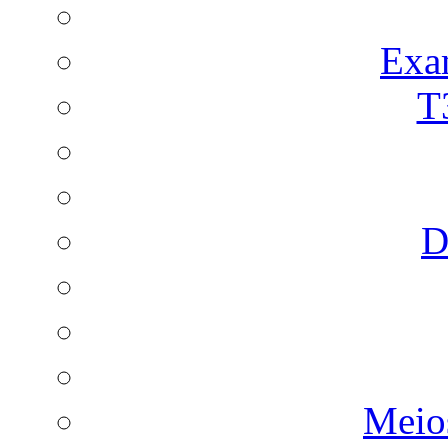
Exa
T
D
Meio