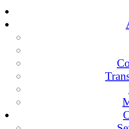
Co
Trans
M
C
Se