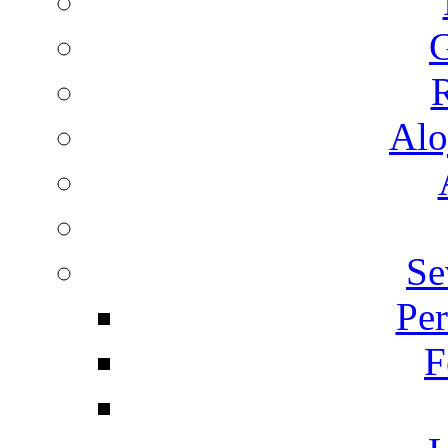
G
R
Alo
Se
Per
F