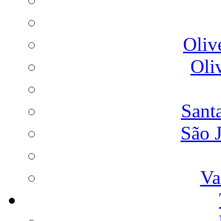
Oliv
Oli
Sant
São 
Va