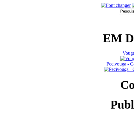
EM 
Vouga
Pecivouga - C
Co
Publ