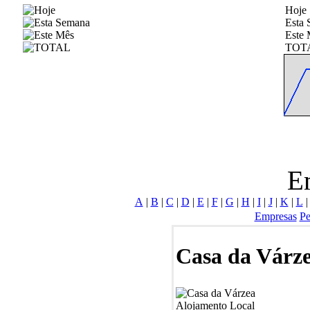
Hoje
Esta
Este 
TOT
E
A
|
B
|
C
|
D
|
E
|
F
|
G
|
H
|
I
|
J
|
K
|
L
Empresas
Pe
Casa da Várz
Alojamento Local