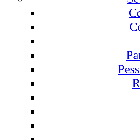
C
Co
Pa
Pess
R