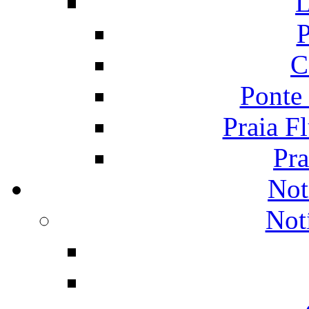
L
P
C
Ponte
Praia F
Pra
Not
Not