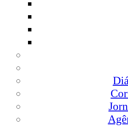
Diá
Cor
Jorn
Agên