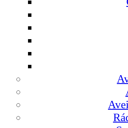
Av
Avei
Rá