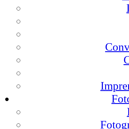
Conv
C
Impren
Fot
Fotogr