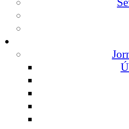
Se
Jor
Ú