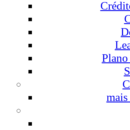
Crédi
C
D
Le
Plano
S
C
mais